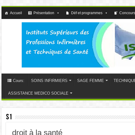
Accueil
Présentation
Déf et programmes
Concours
Cours:
SOINS INFIRMIERS
SAGE FEMME
TECHNIQU
ASSISTANCE MEDICO SOCIALE
S1
droit à la santé