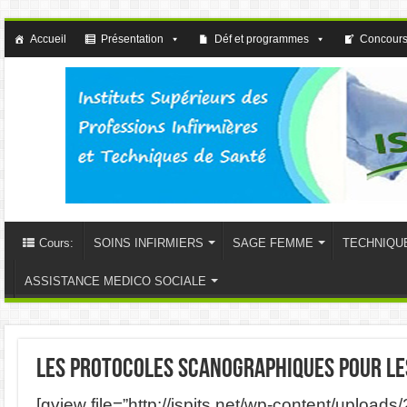
Accueil
Présentation
Déf et programmes
Concours
Cours:
SOINS INFIRMIERS
SAGE FEMME
TECHNIQU
ASSISTANCE MEDICO SOCIALE
les protocoles scanographiques pour le
[gview file=”http://ispits.net/wp-content/upload