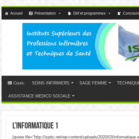
Accueil
Présentation
Déf et programmes
Concours
Cours:
SOINS INFIRMIERS
SAGE FEMME
TECHNIQU
ASSISTANCE MEDICO SOCIALE
l’informatique 1
[gview file=”http://ispits.net/wp-content/uploads/2020/03/informatique.e