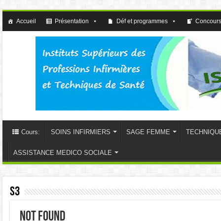
Accueil
Présentation
Déf et programmes
Concours
Cours:
SOINS INFIRMIERS
SAGE FEMME
TECHNIQU
ASSISTANCE MEDICO SOCIALE
S3
Not Found