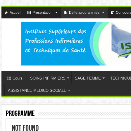
Accueil
Présentation
Déf et programmes
Concours
Cours:
SOINS INFIRMIERS
SAGE FEMME
TECHNIQU
ASSISTANCE MEDICO SOCIALE
Programme
Not Found