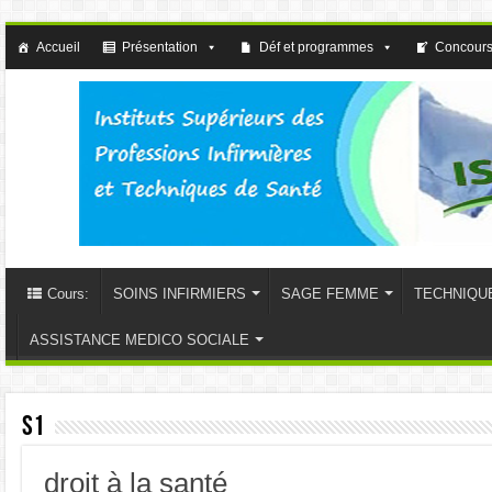
Accueil
Présentation
Déf et programmes
Concours
Cours:
SOINS INFIRMIERS
SAGE FEMME
TECHNIQU
ASSISTANCE MEDICO SOCIALE
S1
droit à la santé