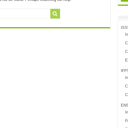
ISS
In
C
C
E
IFPS
I
C
C
EN
I
Fi