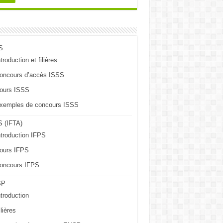
S
troduction et filières
oncours d’accès ISSS
ours ISSS
xemples de concours ISSS
 (IFTA)
ntroduction IFPS
ours IFPS
oncours IFPS
SP
ntroduction
lières