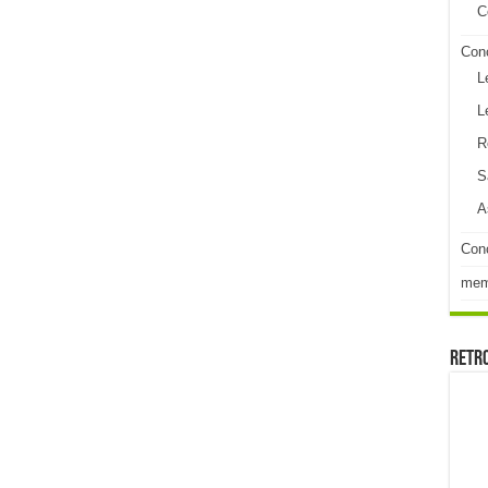
C
Con
L
L
R
S
A
Conc
me
Retr