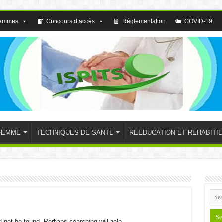
rammes
Concours d’accès
Réglementation
COVID-19
FEMME
TECHNIQUES DE SANTE
REEDUCATION ET REHABITIL
 not be found. Perhaps searching will help.