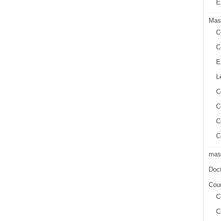
E
Mas
C
C
E
L
C
C
C
C
mast
Doct
Cour
C
C