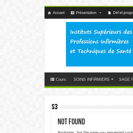
Accueil
Présentation
Déf et prog
Cours:
SOINS INFIRMIERS
SAGE 
S3
Not Found
Apologies, but the page you requested could