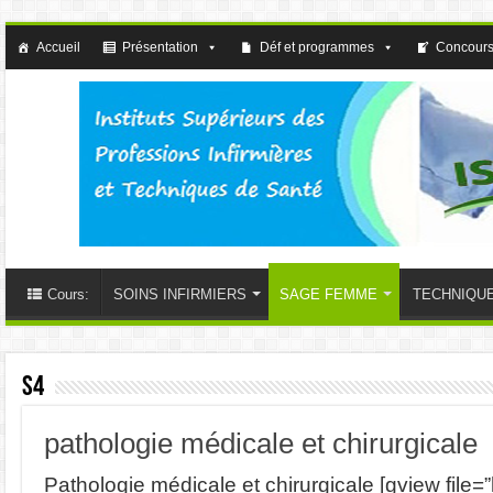
Accueil
Présentation
Déf et programmes
Concours
Cours:
SOINS INFIRMIERS
SAGE FEMME
TECHNIQU
S4
pathologie médicale et chirurgicale
Pathologie médicale et chirurgicale [gview file=”h