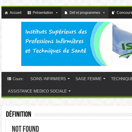
Accueil
Présentation
Déf et programmes
Concours
Cours:
SOINS INFIRMIERS
SAGE FEMME
TECHNIQU
ASSISTANCE MEDICO SOCIALE
Définition
Not Found