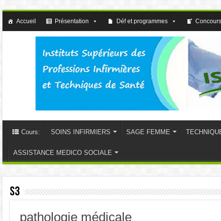
Accueil
Présentation
Déf et programmes
Concours
Cours:
SOINS INFIRMIERS
SAGE FEMME
TECHNIQU
ASSISTANCE MEDICO SOCIALE
S3
pathologie médicale