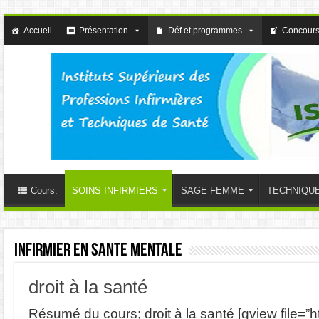
Accueil
Présentation
Déf et programmes
Concours
Cours:
SOINS INFIRMIERS
SAGE FEMME
TECHNIQU
INFIRMIER EN SANTE MENTALE
droit à la santé
Résumé du cours; droit à la santé [gview file=”htt