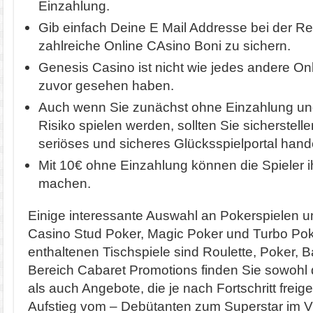
Einzahlung.
Gib einfach Deine E Mail Addresse bei der Reg
zahlreiche Online CAsino Boni zu sichern.
Genesis Casino ist nicht wie jedes andere On
zuvor gesehen haben.
Auch wenn Sie zunächst ohne Einzahlung u
Risiko spielen werden, sollten Sie sicherstell
seriöses und sicheres Glücksspielportal hande
Mit 10€ ohne Einzahlung können die Spieler i
machen.
Einige interessante Auswahl an Pokerspielen 
Casino Stud Poker, Magic Poker und Turbo Poke
enthaltenen Tischspiele sind Roulette, Poker, 
Bereich Cabaret Promotions finden Sie sowoh
als auch Angebote, die je nach Fortschritt freig
Aufstieg vom – Debütanten zum Superstar im VI