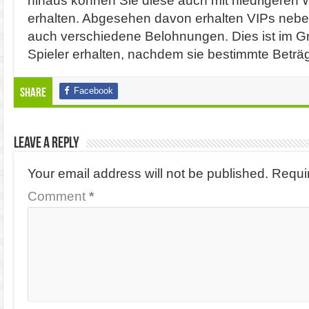
hinaus können Sie diese auch mit niedrigeren
erhalten. Abgesehen davon erhalten VIPs neb
auch verschiedene Belohnungen. Dies ist im G
Spieler erhalten, nachdem sie bestimmte Beträ
Facebook
Share
Leave a Reply
Your email address will not be published.
Requi
Comment
*