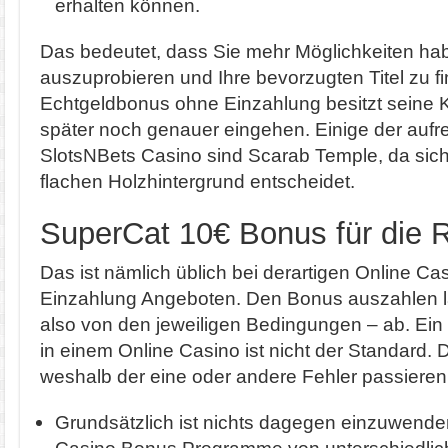
erhalten können.
Das bedeutet, dass Sie mehr Möglichkeiten hab
auszuprobieren und Ihre bevorzugten Titel zu f
Echtgeldbonus ohne Einzahlung besitzt seine Ko
später noch genauer eingehen. Einige der aufr
SlotsNBets Casino sind Scarab Temple, da sich 
flachen Holzhintergrund entscheidet.
SuperCat 10€ Bonus für die R
Das ist nämlich üblich bei derartigen Online C
Einzahlung Angeboten. Den Bonus auszahlen l
also von den jeweiligen Bedingungen – ab. Ei
in einem Online Casino ist nicht der Standard. 
weshalb der eine oder andere Fehler passieren
Grundsätzlich ist nichts dagegen einzuwend