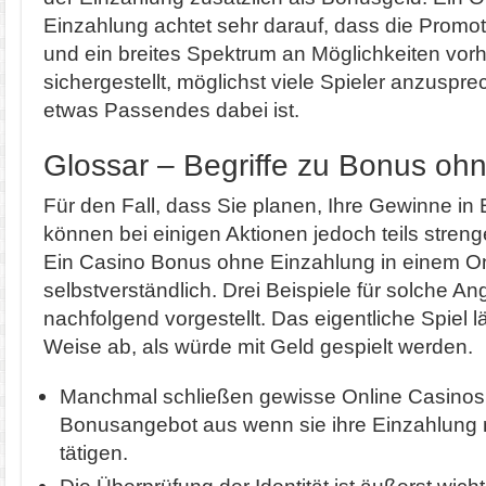
Einzahlung achtet sehr darauf, dass die Prom
und ein breites Spektrum an Möglichkeiten vorh
sichergestellt, möglichst viele Spieler anzuspr
etwas Passendes dabei ist.
Glossar – Begriffe zu Bonus oh
Für den Fall, dass Sie planen, Ihre Gewinne i
können bei einigen Aktionen jedoch teils streng
Ein Casino Bonus ohne Einzahlung in einem Onl
selbstverständlich. Drei Beispiele für solche 
nachfolgend vorgestellt. Das eigentliche Spiel lä
Weise ab, als würde mit Geld gespielt werden.
Manchmal schließen gewisse Online Casinos
Bonusangebot aus wenn sie ihre Einzahlung mit
tätigen.