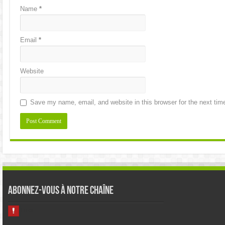
Name
*
Email
*
Website
Save my name, email, and website in this browser for the next ti
Abonnez-vous à notre chaîne