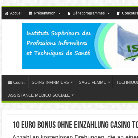
Accueil
Présentation
Déf et programmes
Concours
Cours:
SOINS INFIRMIERS
SAGE FEMME
TECHNIQU
ASSISTANCE MEDICO SOCIALE
10 Euro Bonus ohne Einzahlung Casino TO
Anzahl an kostenlosen Drehungen, die an ein