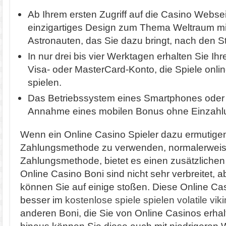
Ab Ihrem ersten Zugriff auf die Casino Webse
einzigartiges Design zum Thema Weltraum mi
Astronauten, das Sie dazu bringt, nach den St
In nur drei bis vier Werktagen erhalten Sie I
Visa- oder MasterCard-Konto, die Spiele onli
spielen.
Das Betriebssystem eines Smartphones oder Ta
Annahme eines mobilen Bonus ohne Einzahlu
Wenn ein Online Casino Spieler dazu ermutige
Zahlungsmethode zu verwenden, normalerweise
Zahlungsmethode, bietet es einen zusätzlichen
Online Casino Boni sind nicht sehr verbreitet, 
können Sie auf einige stoßen. Diese Online Ca
besser im
kostenlose spiele spielen volatile vik
anderen Boni, die Sie von Online Casinos erha