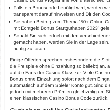
Casino Bonus Programme von unterschiedlich
Falls ein Bonuscode benötigt wird, werden wir
transparent darauf hinweisen und Dir den Cod
Sie haben Beitrag zum Thema “50+ Online C
mit Echtgeld Bonus Startguthaben 2023” gele
Sobald Sie sich jedoch mit den verschiedenen
gemacht haben, werden Sie in der Lage sein
richtig zu lesen.
Einige Offerten sprechen insbesondere die Slot
die Freispiele ohne Einzahlung so beliebt) an, 
auf die Fans der Casino Klassiker. Viele Casin
Bonus ohne Einzahlung sofort nach dem Einga
automatisch auf dem Spieler Konto gut. Sind di
jedoch mit mehreren Prämien gleichzeitig am Sta
einen klassischen Casino Bonus Code zurück.