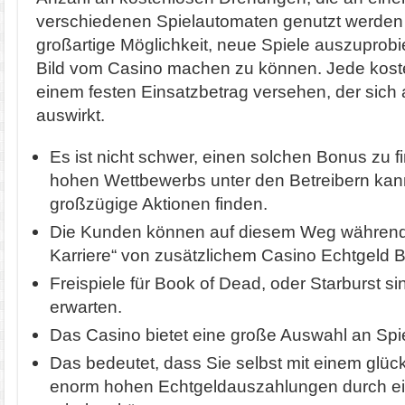
verschiedenen Spielautomaten genutzt werden 
großartige Möglichkeit, neue Spiele auszuprobie
Bild vom Casino machen zu können. Jede koste
einem festen Einsatzbetrag versehen, der sich 
auswirkt.
Es ist nicht schwer, einen solchen Bonus zu 
hohen Wettbewerbs unter den Betreibern kann
großzügige Aktionen finden.
Die Kunden können auf diesem Weg während
Karriere“ von zusätzlichem Casino Echtgeld Bo
Freispiele für Book of Dead, oder Starburst s
erwarten.
Das Casino bietet eine große Auswahl an Spie
Das bedeutet, dass Sie selbst mit einem glü
enorm hohen Echtgeldauszahlungen durch ei