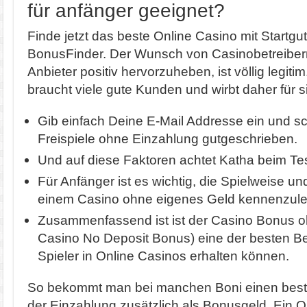
für anfänger geeignet?
Finde jetzt das beste Online Casino mit Startgu
BonusFinder. Der Wunsch von Casinobetreibern
Anbieter positiv hervorzuheben, ist völlig legi
braucht viele gute Kunden und wirbt daher für s
Gib einfach Deine E-Mail Addresse ein und s
Freispiele ohne Einzahlung gutgeschrieben.
Und auf diese Faktoren achtet Katha beim Te
Für Anfänger ist es wichtig, die Spielweise u
einem Casino ohne eigenes Geld kennenzule
Zusammenfassend ist ist der Casino Bonus o
Casino No Deposit Bonus) eine der besten B
Spieler in Online Casinos erhalten können.
So bekommt man bei manchen Boni einen best
der Einzahlung zusätzlich als Bonusgeld. Ein 