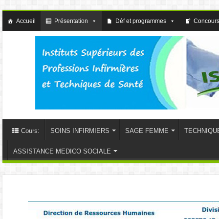
Accueil
Présentation
Déf et programmes
Concours
Cours:
SOINS INFIRMIERS
SAGE FEMME
TECHNIQU
ASSISTANCE MEDICO SOCIALE