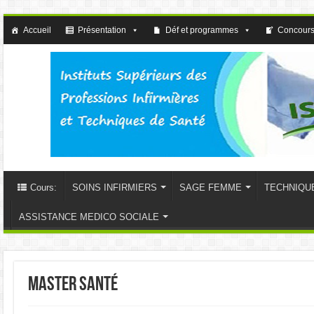
Accueil
Présentation
Déf et programmes
Concours
Cours:
SOINS INFIRMIERS
SAGE FEMME
TECHNIQU
ASSISTANCE MEDICO SOCIALE
master santé