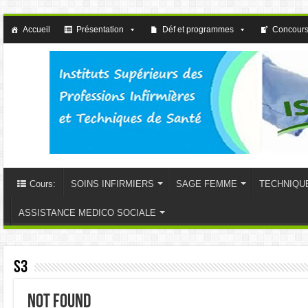
Accueil
Présentation
Déf et programmes
Concours
Cours:
SOINS INFIRMIERS
SAGE FEMME
TECHNIQU
ASSISTANCE MEDICO SOCIALE
S3
Not Found