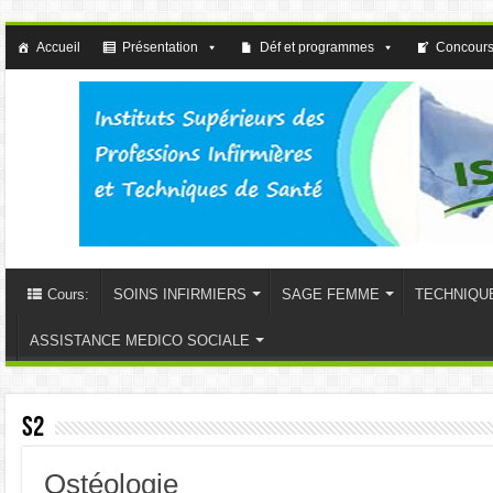
Accueil
Présentation
Déf et programmes
Concours
Cours:
SOINS INFIRMIERS
SAGE FEMME
TECHNIQU
ASSISTANCE MEDICO SOCIALE
S2
Ostéologie