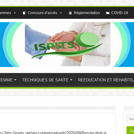
rammes
Concours d’accès
Réglementation
COVID-19
FEMME
TECHNIQUES DE SANTE
REEDUCATION ET REHABITIL
e=”http://ispits.net/wp-content/uploads/2020/09/Resum-droit-à-