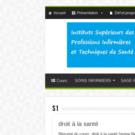
Accueil
Présentation
Déf et prog
Cours:
SOINS INFIRMIERS
SAGE 
S1
droit à la santé
Résumé du cours; droit à la santé [gview fil