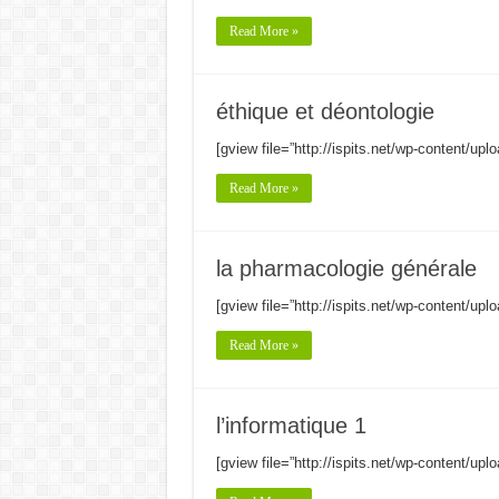
Read More »
éthique et déontologie
[gview file=”http://ispits.net/wp-content/
Read More »
la pharmacologie générale
[gview file=”http://ispits.net/wp-content/up
Read More »
l’informatique 1
[gview file=”http://ispits.net/wp-content/upl