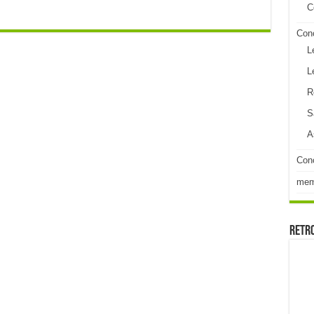
C
Con
L
L
R
S
A
Conc
me
Retr