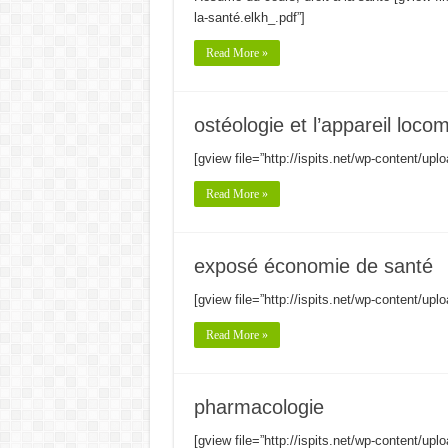
la-santé.elkh_.pdf”]
Read More »
ostéologie et l’appareil loco
[gview file=”http://ispits.net/wp-content/upl
Read More »
exposé économie de santé
[gview file=”http://ispits.net/wp-content/up
Read More »
pharmacologie
[gview file=”http://ispits.net/wp-content/up