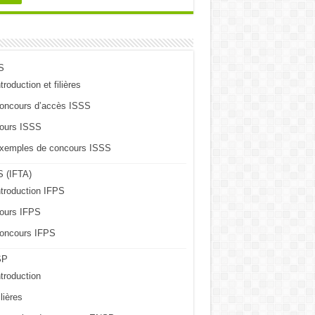
S
troduction et filières
oncours d’accès ISSS
ours ISSS
xemples de concours ISSS
 (IFTA)
ntroduction IFPS
ours IFPS
oncours IFPS
SP
ntroduction
lières