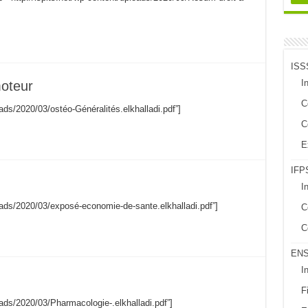
ISS
In
moteur
C
oads/2020/03/ostéo-Généralités.elkhalladi.pdf”]
C
E
IFPS
I
loads/2020/03/exposé-economie-de-sante.elkhalladi.pdf”]
C
C
EN
I
Fi
loads/2020/03/Pharmacologie-.elkhalladi.pdf”]