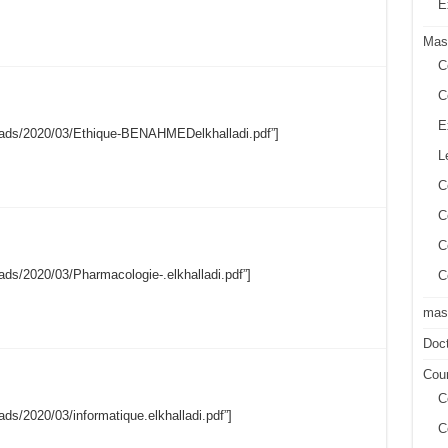
E
Mas
C
C
E
uploads/2020/03/Ethique-BENAHMEDelkhalladi.pdf”]
L
C
C
C
loads/2020/03/Pharmacologie-.elkhalladi.pdf”]
C
mast
Doct
Cour
C
oads/2020/03/informatique.elkhalladi.pdf”]
C