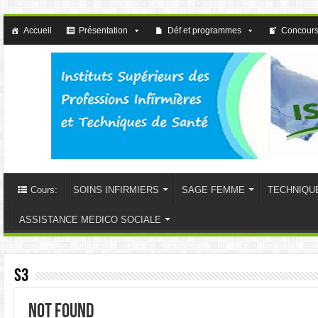
Accueil
Présentation
Déf et programmes
Concours
Cours:
SOINS INFIRMIERS
SAGE FEMME
TECHNIQU
ASSISTANCE MEDICO SOCIALE
S3
Not Found