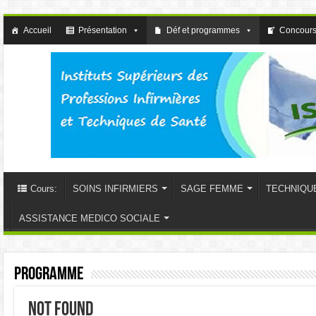
Accueil
Présentation
Déf et programmes
Concours
Cours:
SOINS INFIRMIERS
SAGE FEMME
TECHNIQU
ASSISTANCE MEDICO SOCIALE
Programme
Not Found