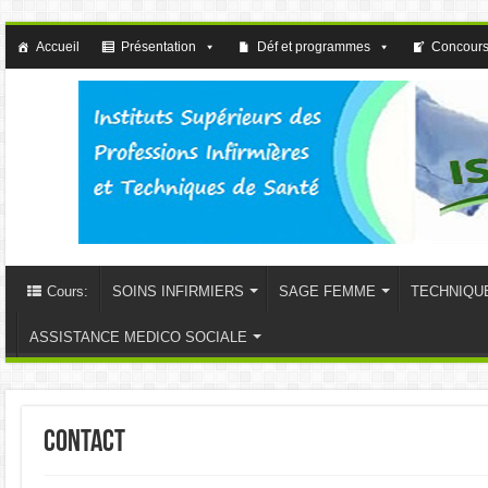
Accueil
Présentation
Déf et programmes
Concours
Cours:
SOINS INFIRMIERS
SAGE FEMME
TECHNIQU
ASSISTANCE MEDICO SOCIALE
Contact