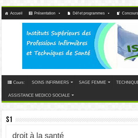
Accueil
Présentation
Déf et programmes
Concours
Cours:
SOINS INFIRMIERS
SAGE FEMME
TECHNIQU
ASSISTANCE MEDICO SOCIALE
S1
droit à la santé