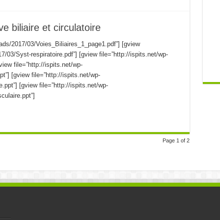
 biliaire et circulatoire
loads/2017/03/Voies_Biliaires_1_page1.pdf”] [gview
7/03/Syst-respiratoire.pdf”] [gview file=”http://ispits.net/wp-
iew file=”http://ispits.net/wp-
”] [gview file=”http://ispits.net/wp-
ppt”] [gview file=”http://ispits.net/wp-
culaire.ppt”]
Page 1 of 2