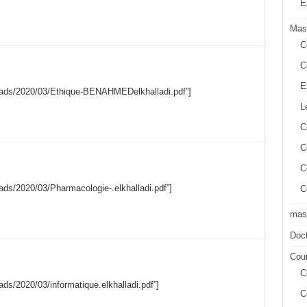
E
Mas
C
C
E
uploads/2020/03/Ethique-BENAHMEDelkhalladi.pdf”]
L
C
C
C
loads/2020/03/Pharmacologie-.elkhalladi.pdf”]
C
mast
Doct
Cour
C
oads/2020/03/informatique.elkhalladi.pdf”]
C