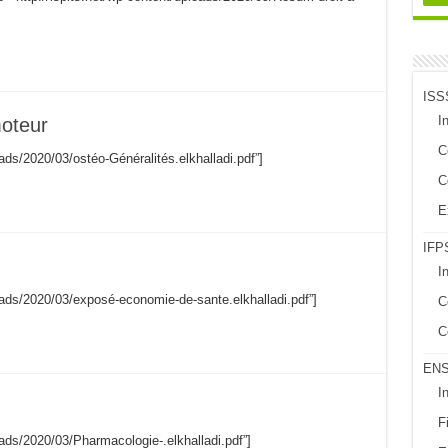
ISS
In
moteur
C
oads/2020/03/ostéo-Généralités.elkhalladi.pdf”]
C
E
IFPS
I
loads/2020/03/exposé-economie-de-sante.elkhalladi.pdf”]
C
C
EN
I
Fi
loads/2020/03/Pharmacologie-.elkhalladi.pdf”]