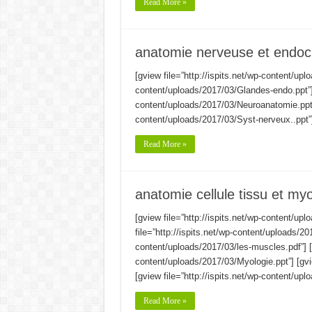
Read More »
anatomie nerveuse et endocr
[gview file=”http://ispits.net/wp-content/uplo
content/uploads/2017/03/Glandes-endo.ppt”] [
content/uploads/2017/03/Neuroanatomie.ppt”] 
content/uploads/2017/03/Syst-nerveux..ppt”
Read More »
anatomie cellule tissu et myo
[gview file=”http://ispits.net/wp-content/upl
file=”http://ispits.net/wp-content/uploads/201
content/uploads/2017/03/les-muscles.pdf”] [g
content/uploads/2017/03/Myologie.ppt”] [gvie
[gview file=”http://ispits.net/wp-content/upl
Read More »