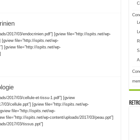
C
Con
inien
L
L
ads/2017/03/endocrinien.pdf”] [gview file=”http://ispits.net/wp-
gview file=”http://ispits.net/wp-
R
[gview file=”http://ispits.net/wp-
S
]
A
Conc
me
logie
oads/2017/03/cellule-et-tissu-1.pdf”] [gview
Retr
7/03/cellule.ppt”] [gview file=”http://ispits.net/wp-
view file=”http://ispits.net/wp-
w file=”http://ispits.net/wp-content/uploads/2017/03/peau.ppt”]
oads/2017/03/tissus.ppt”]