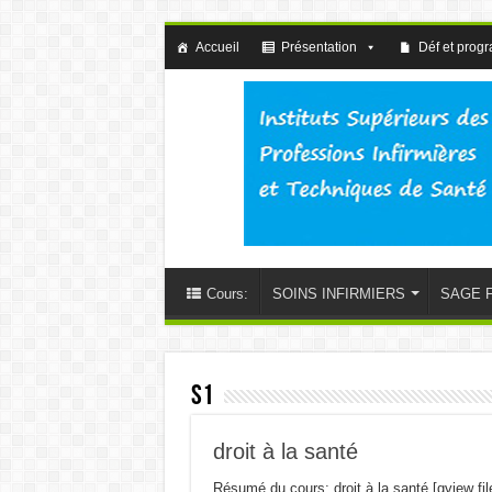
Accueil
Présentation
Déf et prog
Cours:
SOINS INFIRMIERS
SAGE 
S1
droit à la santé
Résumé du cours; droit à la santé [gview fil