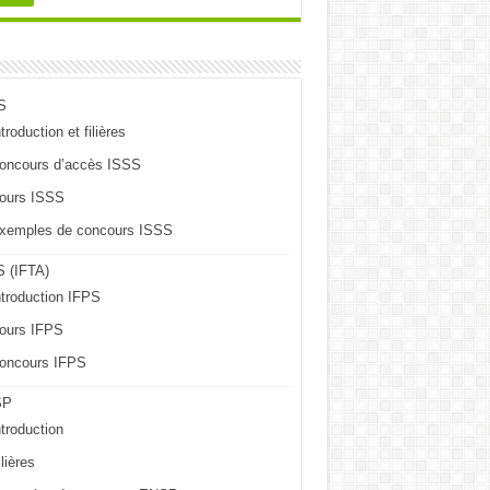
S
troduction et filières
oncours d’accès ISSS
ours ISSS
xemples de concours ISSS
 (IFTA)
ntroduction IFPS
ours IFPS
oncours IFPS
SP
ntroduction
lières