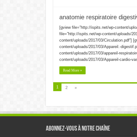
anatomie respiratoire digestive
[gview file=”http://ispits.net/wp-content/up
file=”http://ispits.net/wp-content/uploads/201
content/uploads/2017/03/Circulation.pdf”] [gv
content/uploads/2017/03/Appareil.-digestif.ppt
content/uploads/2017/03/appareil-respiratoire.
content/uploads/2017/03/Appareil-cardio-vas
Read More »
1
2
»
Abonnez-vous à notre chaîne