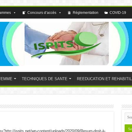
rammes
Concours d’accès
Réglementation
COVID-19
FEMME
TECHNIQUES DE SANTE
REEDUCATION ET REHABITIL
e=”http://ispits.net/wp-content/uploads/2020/09/Resum-droit-à-