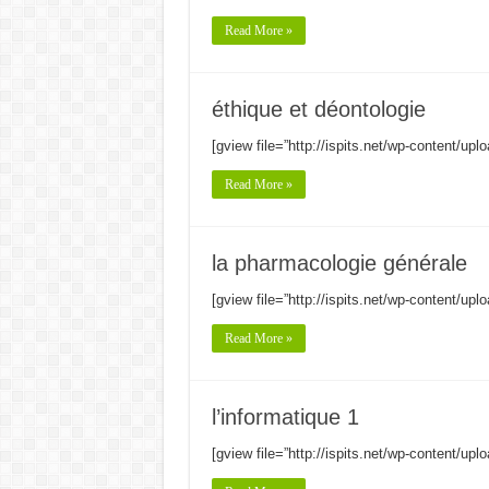
Read More »
éthique et déontologie
[gview file=”http://ispits.net/wp-content/
Read More »
la pharmacologie générale
[gview file=”http://ispits.net/wp-content/up
Read More »
l’informatique 1
[gview file=”http://ispits.net/wp-content/upl