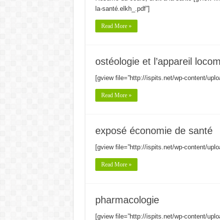
la-santé.elkh_.pdf”]
Read More »
ostéologie et l’appareil loco
[gview file=”http://ispits.net/wp-content/upl
Read More »
exposé économie de santé
[gview file=”http://ispits.net/wp-content/up
Read More »
pharmacologie
[gview file=”http://ispits.net/wp-content/up