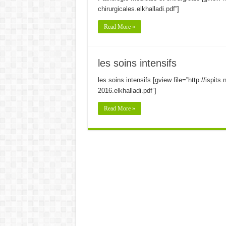
chirurgicales.elkhalladi.pdf”]
Read More »
les soins intensifs
les soins intensifs [gview file=”http://ispit
2016.elkhalladi.pdf”]
Read More »