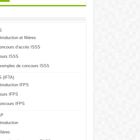
S
troduction et filières
oncours d’accès ISSS
ours ISSS
xemples de concours ISSS
 (IFTA)
ntroduction IFPS
ours IFPS
oncours IFPS
SP
ntroduction
lières