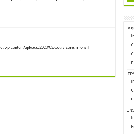
ISS
In
C
s.net/wp-content/uploads/2020/03/Cours-soins-intensif-
C
E
IFPS
I
C
C
EN
I
Fi