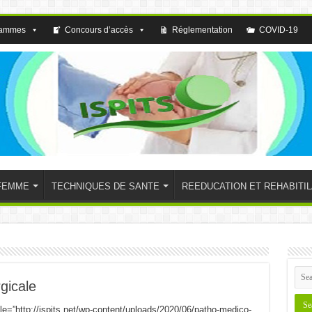
rammes
Concours d’accès
Réglementation
COVID-19
FEMME
TECHNIQUES DE SANTE
REEDUCATION ET REHABITIL
gicale
ile=”http://ispits.net/wp-content/uploads/2020/06/patho-medico-