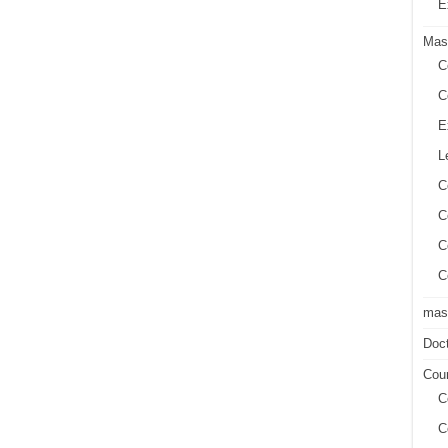
E
Mas
C
C
E
L
C
C
C
C
mast
Doct
Cour
C
C