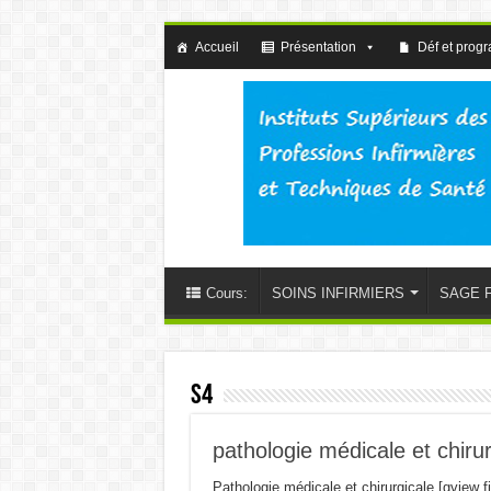
Accueil
Présentation
Déf et prog
Cours:
SOINS INFIRMIERS
SAGE 
S4
pathologie médicale et chirur
Pathologie médicale et chirurgicale [gview f