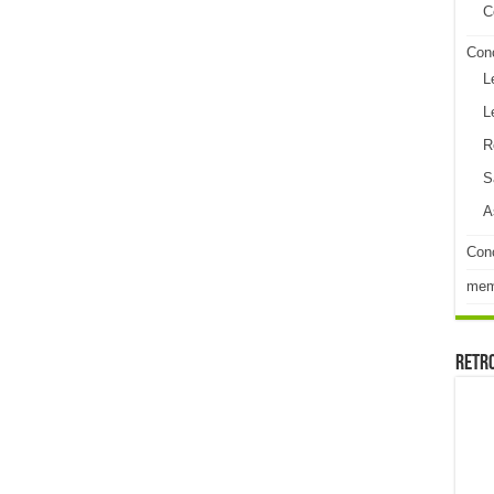
C
Con
L
L
R
S
A
Conc
me
Retr