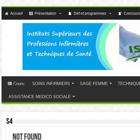
Accueil
Présentation
Déf et programmes
Concours
Cours:
SOINS INFIRMIERS
SAGE FEMME
TECHNIQU
ASSISTANCE MEDICO SOCIALE
S4
Not Found