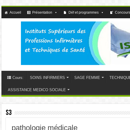
Accueil
Présentation
Déf et programmes
Concours
Cours:
SOINS INFIRMIERS
SAGE FEMME
TECHNIQU
ASSISTANCE MEDICO SOCIALE
S3
pathologie médicale