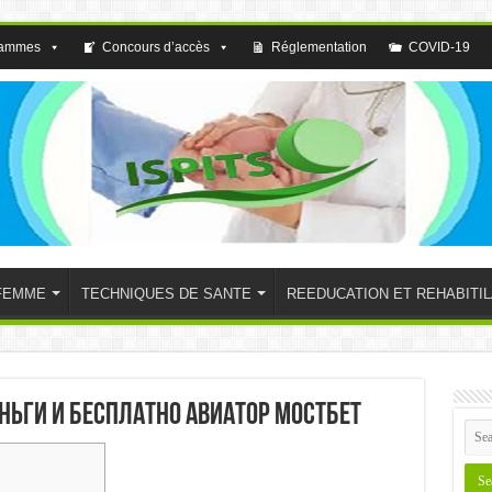
rammes
Concours d’accès
Réglementation
COVID-19
FEMME
TECHNIQUES DE SANTE
REEDUCATION ET REHABITIL
еньги и бесплатно Авиатор Мостбет