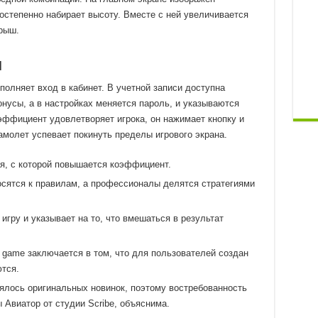
остепенно набирает высоту. Вместе с ней увеличивается
рыш.
ы
полняет вход в кабинет. В учетной записи доступна
онусы, а в настройках меняется пароль, и указываются
эффициент удовлетворяет игрока, он нажимает кнопку и
амолет успевает покинуть пределы игрового экрана.
ая, с которой повышается коэффициент.
осятся к правилам, а профессионалы делятся стратегиями
игру и указывает на то, что вмешаться в результат
 game заключается в том, что для пользователей создан
тся.
лялось оригинальных новинок, поэтому востребованность
 Авиатор от студии Scribe, объяснима.