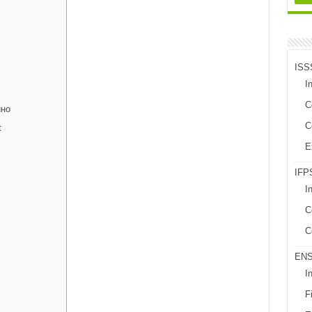
ISS
In
C
ино
C
t
E
IFPS
I
C
C
EN
I
Fi