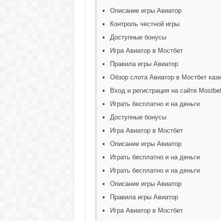
Описание игры Авиатор
Контроль честной игры
Доступные бонусы
Игра Авиатор в Мостбет
Правила игры Авиатор
Обзор слота Авиатор в Мостбет каз
Вход и регистрация на сайте Mostbe
Играть бесплатно и на деньги
Доступные бонусы
Игра Авиатор в Мостбет
Описание игры Авиатор
Играть бесплатно и на деньги
Играть бесплатно и на деньги
Описание игры Авиатор
Правила игры Авиатор
Игра Авиатор в Мостбет