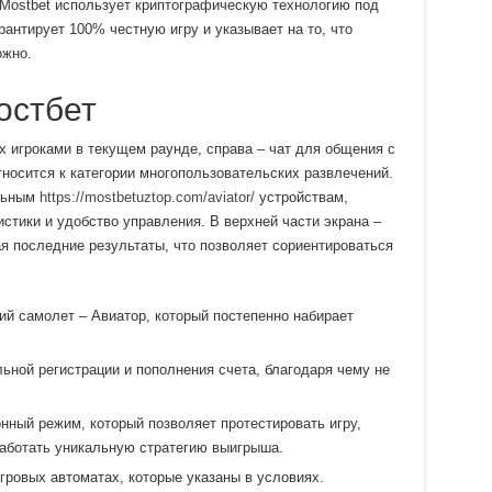
о Mostbet использует криптографическую технологию под
арантирует 100% честную игру и указывает на то, что
ожно.
остбет
х игроками в текущем раунде, справа – чат для общения с
носится к категории многопользовательских развлечений.
льным
https://mostbetuztop.com/aviator/
устройствам,
стики и удобство управления. В верхней части экрана –
 последние результаты, что позволяет сориентироваться
ий самолет – Авиатор, который постепенно набирает
льной регистрации и пополнения счета, благодаря чему не
нный режим, который позволяет протестировать игру,
работать уникальную стратегию выигрыша.
гровых автоматах, которые указаны в условиях.