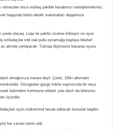
ışı etməzdən öncə mütləq şəkildə hesabınızı təstiqlətməlisiniz.
ti haqqında bütün detallı məlumatları diqqətinizə
 yerdə olacaq. Loqo ilə şəkilin üzərinə klikləyin və oyun
stifadəçilər indi real pulla oynamağa başlaya bilərlər!
r az altında yerləşəcək. Tutmaq düyməsini basaraq oyunu
xil olmağımıza maneə deyil. Çünki, 1Win alternativ
k mümkündür. Sözügedən güzgü linklər saytımızda bir neçə
əyərək bukmeker kontoruna etibarlı yola daxil ola bilərsiniz.
ları üçündür.
tifadəçiləri üçün mükəmməl hesab ediləcək bonuslar təqdim
iyini hər zaman təmin edir.