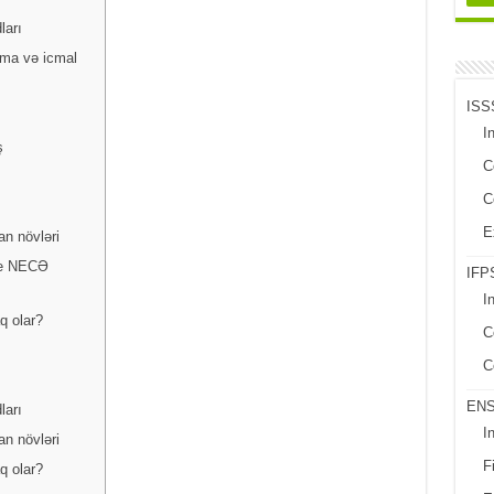
ları
rma və icmal
ISS
In
ş
C
C
E
an növləri
e NECƏ
IFPS
I
q olar?
C
C
EN
ları
I
an növləri
Fi
q olar?