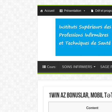
Accueil
Présentation
Déf et prog
Cours:
SOINS INFIRMIERS
SAGE 
1Win AZ Bonuslar, Mobil T
Content