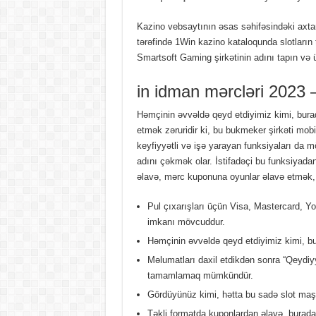
Kazino vebsaytının əsas səhifəsindəki axta
tərəfində 1Win kazino kataloqunda slotların
Smartsoft Gaming şirkətinin adını tapın və ü
in idman mərcləri 2023 
Həmçinin əvvəldə qeyd etdiyimiz kimi, bura
etmək zəruridir ki, bu bukmeker şirkəti mobi
keyfiyyətli və işə yarayan funksiyaları da m
adını çəkmək olar. İstifadəçi bu funksiyadan
əlavə, mərc kuponuna oyunlar əlavə etmək, k
Pul çıxarışları üçün Visa, Mastercard, 
imkanı mövcuddur.
Həmçinin əvvəldə qeyd etdiyimiz kimi, b
Məlumatları daxil etdikdən sonra “Qeydiy
tamamlamaq mümkündür.
Gördüyünüz kimi, hətta bu sadə slot maşın
Təkli formatda kuponlardan əlavə, burada “