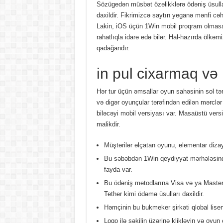
Sözügedən müsbət özəlikklərə ödəniş üsulla
daxildir. Fikrimizcə saytın yeganə mənfi cəh
Lakin, iOS üçün 1Win mobil proqram olmasa 
rahatlıqla idarə edə bilər. Hal-hazırda ölk
qadağandır.
in pul cixarmaq və
Hər tur üçün əmsallar oyun sahəsinin sol tə
və digər oyunçular tərəfindən edilən mərclə
biləcəyi mobil versiyası var. Masaüstü vers
malikdir.
Müştərilər əlçatan oyunu, elementar diza
Bu səbəbdən 1Win qeydiyyat mərhələsində
fayda var.
Bu ödəniş metodlarına Visa və ya Masterc
Tether kimi ödəmə üsulları daxildir.
Həmçinin bu bukmeker şirkəti qlobal lisen
Loqo ilə şəkilin üzərinə klikləyin və oyu