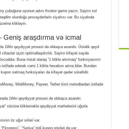
rış çubuğuna oyunun adını Aviator game yazın. Saytın sol
 təqdim olunduğu provayderlərin siyahısı var. Bu siyahıda
zərinə klikləyin.
– Geniş araşdırma və icmal
da 1Win qeydiyyat prosesi də olduqca asandır. Üstəlik qeyd
l cihazlar üçün optimallaşdırılıb. Saytın kifayət sayda
övcuddur. Buna misal olaraq ”1 kliklə artırmaq” funksiyasının
 istifadə edərək cəmi 1 kliklə hesabını artıra bilər. Bundan
upon satmaq funksiyaları da kifayət qədər sürətlidir.
YooMoney, WebMoney, Payeer, Tether kimi metodlardan istifadə
urada 1Win qeydiyyat prosesi də olduqca asandır.
yat” sözünə klikləməklə qeydiyyat mərhələsini uğurla
ının öz uğur sirləri var.
Ekspress”, “Seriya” tipli kupon növləri də var.