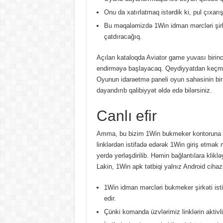
Onu da xatırlatmaq istərdik ki, pul çıxar
Bu məqaləmizdə 1Win idman mərcləri şirkə
çatdıracağıq.
Açılan kataloqda Aviator game yuvası birinci
endirməyə başlayacaq. Qeydiyyatdan keçmiş i
Oyunun idarəetmə paneli oyun sahəsinin bi
dayandırıb qalibiyyət əldə edə bilərsiniz.
Canlı efir
Amma, bu bizim 1Win bukmeker kontoruna da
linklərdən istifadə edərək 1Win giriş etmə
yerdə yerləşdirilib. Həmin bağlantılara klikl
Lakin, 1Win apk tətbiqi yalnız Android cihaz
1Win idman mərcləri bukmeker şirkəti is
edir.
Çünki komanda üzvlərimiz linklərin aktivl