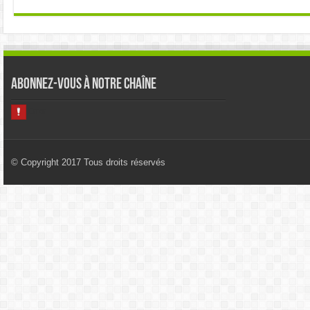
Abonnez-vous à notre chaîne
© Copyright 2017 Tous droits réservés