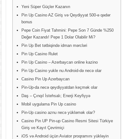
Yeni Süper Güçler Kazanın
Pin Up Casino AZ Giriş və Qeydiyyat 500-ə qədər
bonus
Pepe Coin Fiyat Tahmini: Pepe Son 7 Günde %250
Değer Kazandı! Pepe 1 Dolar Olabilir Mi?
Pin Up Bet tətbiqində idman mərcləri
Pin Up Casino Rulet
Pin Up Casino – Azerbaycan online kazino
Pin Up Casino yukle nu Android-də necə olar
Casino Pin Up Azerbaycan
Pin-Up-da necə qeydiyyatdan keçmək olar
Daş – Çınqıl İstehsalı; Enerji Keyfiyyə
Mobil uygulama Pin Up casino
Pin-Up casino aznu necə yükləmək olar?
Casino Pin UP Pin-up Casino Resmi Sitesi Türkiye
Giriş ve Kayıt Çevrimiçi
iOS və Android üçün Aviator proqramını yükləyin