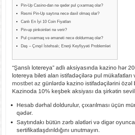
Pin-Up Casino-dan nə qədər pul çıxarmaq olar?
Rəsmi Pin-Up saytına necə daxil olmaq olar?
Canlı En İyi 10 Coin Fiyatları
Pin-up pinkoinləri nə verir?
Pul çıxarmaq və əmanəti necə doldurmaq olar?
Daş – Çınqıl İstehsalı; Enerji Keyfiyyəti Problemləri
“Şanslı lotereya” adlı aksiyasında kazino hər 
lotereya bileti alan istifadəçilərə pul mükafatları
mostbet az
günlərdə kazino istifadəçilərini özəl 
Kazinoda 10% keşbek aksiyası da şirkətin sevi
Hesab dərhal doldurulur, çıxarılması üçün müra
qədər.
Saytındakı bütün zərb alətləri və digər oyunca
sertifikatlaşdırıldığını unutmayın.