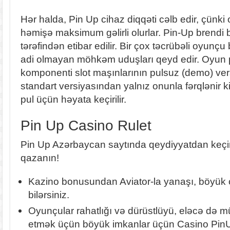
Hər halda, Pin Up cihaz diqqəti cəlb edir, çünk
həmişə maksimum gəlirli olurlar. Pin-Up brend
tərəfindən etibar edilir. Bir çox təcrübəli oyunç
adi olmayan möhkəm uduşları qeyd edir. Oyun
komponenti slot maşınlarının pulsuz (demo) ver
standart versiyasından yalnız onunla fərqlənir ki,
pul üçün həyata keçirilir.
Pin Up Casino Rulet
Pin Up Azərbaycan saytında qeydiyyatdan keçi
qazanın!
Kazino bonusundan Aviator-la yanaşı, böyük o
bilərsiniz.
Oyunçular rahatlığı və dürüstlüyü, eləcə də
etmək üçün böyük imkanlar üçün Casino PinUp