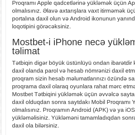
Proqramı Apple qadcetlərinə yükləmək üçün App
olmalısınız. Əlavə axtarışlara vaxt itirməmək ü
portalına daxil olun və Android ikonunun yanınd
loqotipini görəcəksiniz.
Mostbet-i iPhone necə yüklə
təlimat
Tətbiqin digər böyük üstünlüyü ondan ibarətdir 
daxil olanda parol və hesab nömrənizi daxil et
proqram sizin hesab məlumatlarınızı özündə sa
proqrama daxil olaraq oyunlara rahat mərc et
Mostbet Tətbiqini yükləmək üçün əvvəlcə sayta 
daxil olduqdan sonra saytdakı Mobil Proqramı 
olmalısınız. Proqramın Android (APK) və ya iOS 
yükləməlisiniz. Yükləməni tamamladıqdan sonr
daxil ola bilərsiniz.