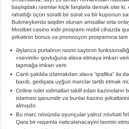
başlıqdakı rəsmlər kiçik fərqlərlə demək olar ki, e
rahatlığı üçün sürətli bir sürət və bir kuponun sat
Bukmeykerdə təqdim olunan əmsallar orta onlay
Mostbet casino indir proqramı mobil cihazda qu
şirkətinin bonus və promosyon proqramına tam gi
Əyləncə portalının rəsmi saytının funksionallığ
«sevimli» qovluğuna əlavə etməyə imkan verir,
tapmağa imkan verir.
Canlı şəkildə izləməkdən əlavə “qrafika” ilə 
baxıb, gedişata uyğun mərclər tərtib etmək 
Online rulet xidmətləri təklif edən kazinoların
istəməsi qanunidir və bunlar kazino şirkətləri
almışdır.
Bu mərc növündə oyunçular yalnız növbəti fır
Qara bir rəqəmlə nəticələnəcəyini təxmin etməl