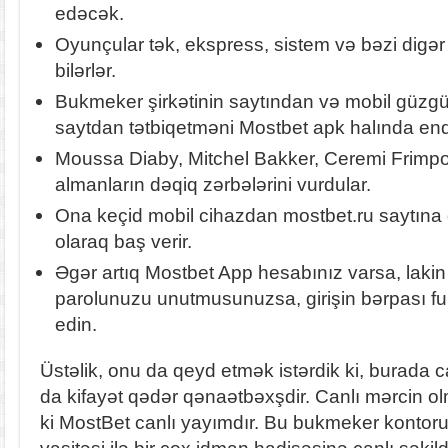
edəcək.
Oyunçular tək, ekspress, sistem və bəzi digər
bilərlər.
Bukmeker şirkətinin saytından və mobil güzgü
saytdan tətbiqetməni Mostbet apk halında endir
Moussa Diaby, Mitchel Bakker, Ceremi Frim
almanların dəqiq zərbələrini vurdular.
Ona keçid mobil cihazdan mostbet.ru saytına 
olaraq baş verir.
Əgər artıq Mostbet App hesabınız varsa, lakin 
parolunuzu unutmusunuzsa, girişin bərpası fu
edin.
Üstəlik, onu da qeyd etmək istərdik ki, burada 
da kifayət qədər qənaətbəxşdir. Canlı mərcin 
ki MostBet canlı yayımdır. Bu bukmeker kontor