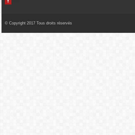
© Copyright 2017 Tous droits réservés