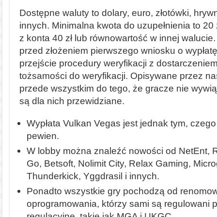
Dostępne waluty to dolary, euro, złotówki, hrywn
innych. Minimalna kwota do uzupełnienia to 20
z konta 40 zł lub równowartość w innej walucie
przed złożeniem pierwszego wniosku o wypłatę
przejście procedury weryfikacji z dostarczen
tożsamości do weryfikacji. Opisywane przez n
przede wszystkim do tego, że gracze nie wywiąz
są dla nich przewidziane.
Wypłata Vulkan Vegas jest jednak tym, cze
pewien.
W lobby można znaleźć nowości od NetEnt, R
Go, Betsoft, Nolimit City, Relax Gaming, Mic
Thunderkick, Yggdrasil i innych.
Ponadto wszystkie gry pochodzą od renom
oprogramowania, którzy sami są regulowani 
regulacyjne, takie jak MGA i UKGC.