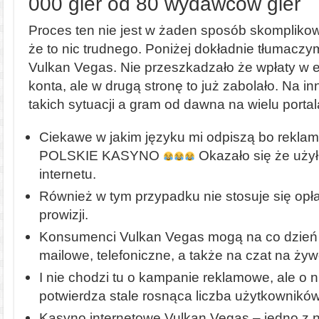
000 gier od 80 wydawców gier
Proces ten nie jest w żaden sposób skompliko
że to nic trudnego. Poniżej dokładnie tłumaczy
Vulkan Vegas. Nie przeszkadzało że wpłaty w 
konta, ale w drugą stronę to już zabolało. Na 
takich sytuacji a gram od dawna na wielu portal
Ciekawe w jakim języku mi odpiszą bo rekla
POLSKIE KASYNO
Okazało się że uży
internetu.
Również w tym przypadku nie stosuje się opła
prowizji.
Konsumenci Vulkan Vegas mogą na co dzień l
mailowe, telefoniczne, a także na czat na żyw
I nie chodzi tu o kampanie reklamowe, ale o
potwierdza stale rosnąca liczba użytkowników
Kasyno internetowe Vulkan Vegas – jedno z 