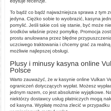
edytuje recenzje.
To bądź co bądź najważniejsza sprawa z tym z
jedyna. Ciężko sobie to wyobrazić, kasyna jed
pomylić. Jeśli takie coś się stanie, być może n
środków właśnie przez pomyłkę. Promocja zosta
prostu anulowana przez błędne przypuszczenia
uczciwego traktowania i chcemy grać za realn
możliwie najlepszej obsługi.
Plusy i minusy kasyna online V
Polsce
Warto zauważyć, że w kasynie online Vulkan 
ograniczeń dotyczących wypłat. Możesz wypłacić
jednym razem, co jest absolutnie wyjątkowe. N
niektórzy dostawcy usług płatniczych mogą nakł
od kasyna. Wypłatę można zlecić w przypadku 