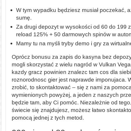
W tym wypadku będziesz musiał poczekać, a
sumę.
Za drugi depozyt w wysokości od 60 do 199 
reload 125% + 50 darmowych spinów w auto
Mamy tu na myśli tryby demo i gry za wirtualn
Oprócz bonusu za zapis do kasyna bez depozyt
mogli skorzystać z wielu nagród w Vulkan Vegas
kazdy gracz powinien znalezc tam cos dla siebi
roznorodnosc gier jest naprawde imponujaca. 
zrobić, to skontaktować – się z nami za pomoc
wymienionych powyżej, a jeden z naszych przeds
będzie tam, aby Ci pomóc. Niezależnie od tego
świecie się znajdujesz, możesz łatwo skontakt
pomocą jednej z tych metod.