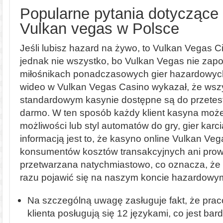
Popularne pytania dotyczące
Vulkan vegas w Polsce
Jeśli lubisz hazard na żywo, to Vulkan Vegas C
jednak nie wszystko, bo Vulkan Vegas nie zap
miłośnikach ponadczasowych gier hazardowych
wideo w Vulkan Vegas Casino wykazał, że wszy
standardowym kasynie dostępne są do przetes
darmo. W ten sposób każdy klient kasyna moż
możliwości lub styl automatów do gry, gier karc
informacją jest to, że kasyno online Vulkan Ve
konsumentów kosztów transakcyjnych ani prowiz
przetwarzana natychmiastowo, co oznacza, że
razu pojawić się na naszym koncie hazardowy
Na szczególną uwagę zasługuje fakt, że prac
klienta posługują się 12 językami, co jest bar