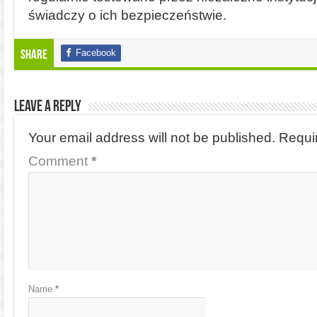
świadczy o ich bezpieczeństwie.
Facebook
Share
Leave a Reply
Your email address will not be published.
Requi
Comment
*
Name
*