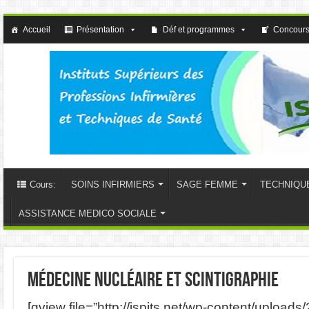
Accueil
Présentation
Déf et programmes
Concours
Cours:
SOINS INFIRMIERS
SAGE FEMME
TECHNIQU
ASSISTANCE MEDICO SOCIALE
médecine nucléaire et scintigraphie
[gview file=”http://ispits.net/wp-content/uploa