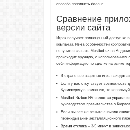
способа пополнить баланс.
Сравнение прило
версии сайта
Игрок получает полноценный доступ ко 
компании. Из-за особенностей корпоратив
получится скачать Mostbet uz на Андроид
происходит вручную, с использованием 
себя информацию по сделке на рынке то
В стране все азартные игры находятся
Если у вас отсутствует возможность 
букмекерскую компанию, то используйт
Mostbet Bizbon NV является управля
руководством правительства о.Кюраса
Если вы все же решите сначала скача
перекидывание инсталляционного пакет
Время отклика – 3-5 минут в зависимос