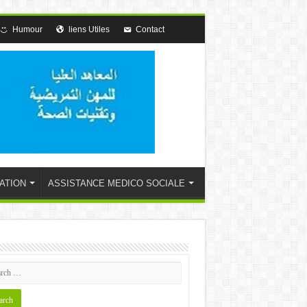
Humour
liens Utiles
Contact
ATION
ASSISTANCE MEDICO SOCIALE