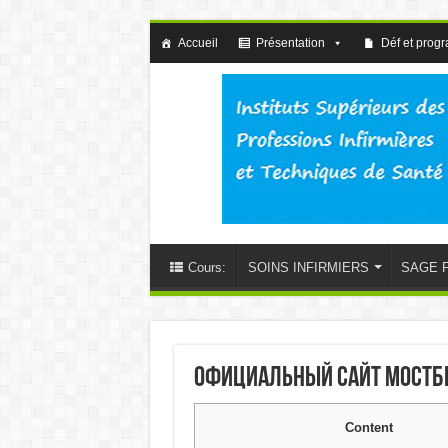
Accueil
Présentation
Déf et prog
Cours:
SOINS INFIRMIERS
SAGE 
Официальный сайт Мостбет
Content