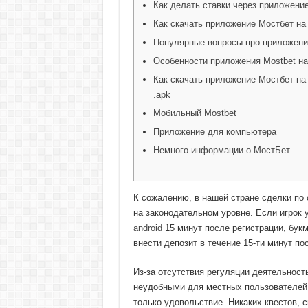
Как делать ставки через приложени
Как скачать приложение Мостбет на
Популярные вопросы про приложени
Особенности приложения Mostbet на
Как скачать приложение Мостбет на
.apk
Мобильный Mostbet
Приложение для компьютера
Немного информации о МостБет
К сожалению, в нашей стране сделки по 
на законодательном уровне. Если игрок 
android
15 минут после регистрации, бук
внести депозит в течение 15-ти минут по
Из-за отсутствия регуляции деятельност
неудобными для местных пользователей. 
только удовольствие. Никаких квестов, 