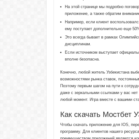
На этой странице мы подробно поговор
приложение, а также обратим внимание
Например, если клиент воспользовался
ему поступает дополнительно еще 50%
Это всегда бывает в рамках Олимпийс
дисциплинам.
Если источником выступает официальн
вполне безопасна.
Конечно, любой житель Узбекистана выб
возможностями рынка ставок, постоянны
Поэтому первым шагом на пути к сотрудн
даже с зеркальными ссылками у вас нет 
любой момент. Игра вместе с вашими ста
Как скачать Мостбет 
Чтобы скачать приложение для IOS, пере
программу. Для клиентов нашего ресурс
преимуществом приложений является ко