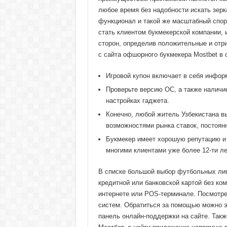
любое время без надобности искать зер
функционал и такой же масштабный спорт
стать клиентом букмекерской компании, 
сторон, определив положительные и отр
с сайта офшорного букмекера Mostbet в
Игровой купон включает в себя инфор
Проверьте версию ОС, а также наличие
настройках гаджета.
Конечно, любой житель Узбекистана в
возможностями рынка ставок, постоян
Букмекер имеет хорошую репутацию и п
многими клиентами уже более 12-ти ле
В списке большой выбор футбольных лиг
кредитной или банковской картой без ком
интернете или POS-терминале. Посмотр
систем. Обратиться за помощью можно э
панель онлайн-поддержки на сайте. Такж