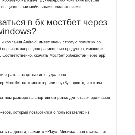
в мобильно магазине. Букмекерская компания Mostbet
ь специальными мобильными приложениями.
аться в бк мостбет через
windows?
 и компания Android, имеет очень строгую политику по
 её сервисах запрещено размещение продуктов, имеющих
 Соответственно, скачать Мостбет Узбекистан через app
ли играть в азартные игры удаленно.
зер Мостбет на компьютер или ноутбук просто, и с этим
ратном размере на спортивном рынке для ставок-ординаров
екеров, который позаботился о пользователях из
рать на деньги, нажмите «Play». Минимальная ставка – от