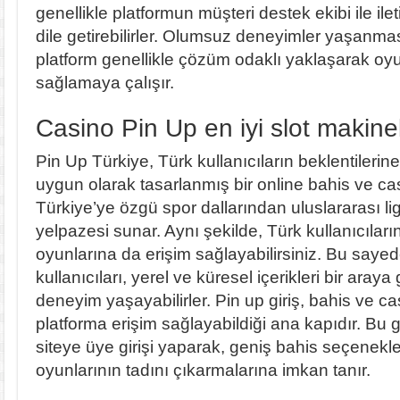
genellikle platformun müşteri destek ekibi ile il
dile getirebilirler. Olumsuz deneyimler yaşanma
platform genellikle çözüm odaklı yaklaşarak oy
sağlamaya çalışır.
Casino Pin Up en iyi slot makinel
Pin Up Türkiye, Türk kullanıcıların beklentilerin
uygun olarak tasarlanmış bir online bahis ve ca
Türkiye’ye özgü spor dallarından uluslararası li
yelpazesi sunar. Aynı şekilde, Türk kullanıcılar
oyunlarına da erişim sağlayabilirsiniz. Bu saye
kullanıcıları, yerel ve küresel içerikleri bir aray
deneyim yaşayabilirler. Pin up giriş, bahis ve ca
platforma erişim sağlayabildiği ana kapıdır. Bu gi
siteye üye girişi yaparak, geniş bahis seçenekler
oyunlarının tadını çıkarmalarına imkan tanır.