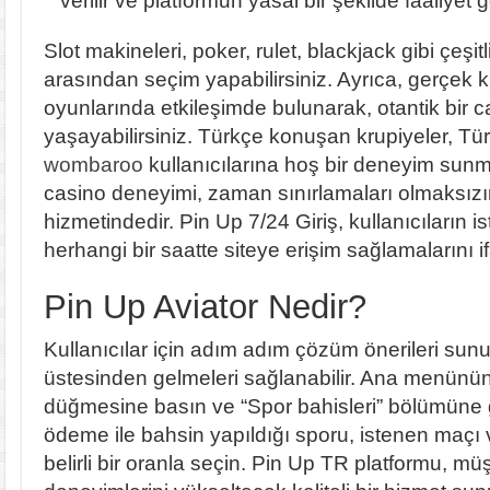
verilir ve platformun yasal bir şekilde faaliyet 
Slot makineleri, poker, rulet, blackjack gibi çeşit
arasından seçim yapabilirsiniz. Ayrıca, gerçek k
oyunlarında etkileşimde bulunarak, otantik bir c
yaşayabilirsiniz. Türkçe konuşan krupiyeler, Tü
wombaroo
kullanıcılarına hoş bir deneyim sunm
casino deneyimi, zaman sınırlamaları olmaksızın
hizmetindedir. Pin Up 7/24 Giriş, kullanıcıların i
herhangi bir saatte siteye erişim sağlamalarını i
Pin Up Aviator Nedir?
Kullanıcılar için adım adım çözüm önerileri sunul
üstesinden gelmeleri sağlanabilir. Ana menünün
düğmesine basın ve “Spor bahisleri” bölümüne gir
ödeme ile bahsin yapıldığı sporu, istenen maçı 
belirli bir oranla seçin. Pin Up TR platformu, müşt