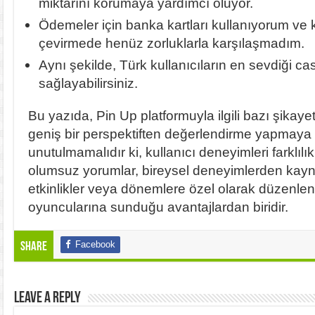
miktarını korumaya yardımcı oluyor.
Ödemeler için banka kartları kullanıyorum ve
çevirmede henüz zorluklarla karşılaşmadım.
Aynı şekilde, Türk kullanıcıların en sevdiği ca
sağlayabilirsiniz.
Bu yazıda, Pin Up platformuyla ilgili bazı şikaye
geniş bir perspektiften değerlendirme yapmaya
unutulmamalıdır ki, kullanıcı deneyimleri farklılık
olumsuz yorumlar, bireysel deneyimlerden kaynakl
etkinlikler veya dönemlere özel olarak düzenle
oyuncularına sunduğu avantajlardan biridir.
Facebook
Share
Leave a Reply