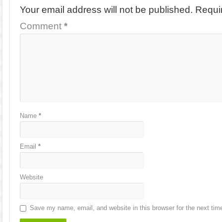
Your email address will not be published.
Requi
Comment
*
Name
*
Email
*
Website
Save my name, email, and website in this browser for the next ti