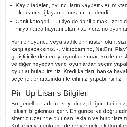
Kayıp iadeleri, oyuncuların kaybettikleri miktarl
almasını sağlayan bonus türlerindendir.
Canlı kategori, Türkiye de dahil olmak üzere
milyonlarca hayranı olan klasik casino oyunlar
Yeni bir oyuncu veya sadık bir müşteri olun, sizi
karşılaşacaksınız. -, Microgaming, NetEnt, Pla
geliştiricilerden en iyi oyunları sunar. Yüzlerce s
ve diğer heyecan verici oyunlardan seçim yapab
oyunlar bulabilirsiniz. Kredi kartları, banka hava
seçenekler arasından tercihinizi yapabilirsiniz.
Pin Up Lisans Bilgileri
Bu genellikle adınız, soyadınız, doğum tarihiniz
iletişim bilgilerinizi içerir. En güncel ve doğru 
sitemiz Üzerinde bulunan reklam ve butonlara tık
Kullanıcı yorumlarına değer vermek, platformları