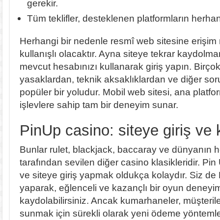
gerekir.
Tüm teklifler, desteklenen platformların herhan
Herhangi bir nedenle resmî web sitesine erişim
kullanışlı olacaktır. Ayna siteye tekrar kaydol
mevcut hesabınızı kullanarak giriş yapın. Birçok 
yasaklardan, teknik aksaklıklardan ve diğer so
popüler bir yoludur. Mobil web sitesi, ana platfo
işlevlere sahip tam bir deneyim sunar.
PinUp casino: siteye giriş ve 
Bunlar rulet, blackjack, baccaray ve dünyanın he
tarafından sevilen diğer casino klasikleridir. P
ve siteye giriş yapmak oldukça kolaydır. Siz de 
yaparak, eğlenceli ve kazançlı bir oyun deney
kaydolabilirsiniz. Ancak kumarhaneler, müşteri
sunmak için sürekli olarak yeni ödeme yöntemle