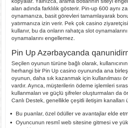
kopyalar. Yalnızca, arama botlarının siteyi eng
alan adında farklılık gösterir. Pin-up 600 aynı
oynamanıza, basit görevleri tamamlayarak bonu
yatırmanıza izin verir. Pek çok casino ziyaretçi
kullanır, bu da onların rahatça slot oynamaları
oynamalarını engellemez.
Pin Up Azərbaycanda qanunidir
Seçilen oyunun türüne bağlı olarak, kullanıcının
herhangi bir Pin Up casino oyununda ana birleştiri
oyunun, daha sık kazanmak için kullanılması öner
vardır. Ayrıca, müşterilerin ödeme işlemleri sıra
kullanmaları ve güçlü şifreler oluşturmaları da ö
Canlı Destek, genellikle çeşitli iletişim kanalları
Bu puanlar, özel ödüller ve avantajlar elde etmek
Oyuncunun resmî web sitesine gitmesi ve yükl