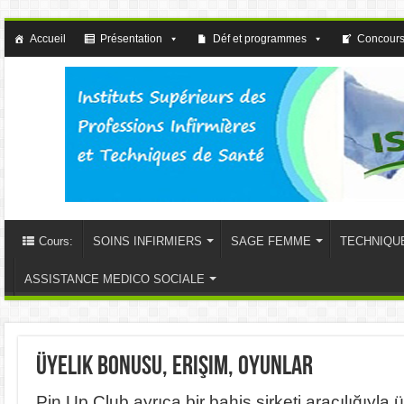
Accueil
Présentation
Déf et programmes
Concours
Cours:
SOINS INFIRMIERS
SAGE FEMME
TECHNIQU
ASSISTANCE MEDICO SOCIALE
Üyelik bonusu, erişim, oyunlar
Pin Up Club ayrıca bir bahis şirketi aracılığıyla 