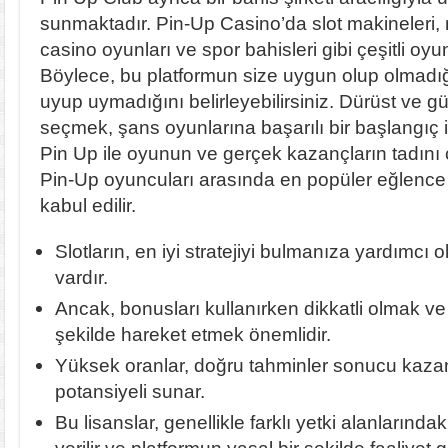
sunmaktadır. Pin-Up Casino’da slot makineleri, 
casino oyunları ve spor bahisleri gibi çeşitli oy
Böylece, bu platformun size uygun olup olmadığı
uyup uymadığını belirleyebilirsiniz. Dürüst ve gü
seçmek, şans oyunlarına başarılı bir başlangıç ​​
Pin Up ile oyunun ve gerçek kazançların tadını 
Pin-Up oyuncuları arasında en popüler eğlence 
kabul edilir.
Slotların, en iyi stratejiyi bulmanıza yardımcı 
vardır.
Ancak, bonusları kullanırken dikkatli olmak ve 
şekilde hareket etmek önemlidir.
Yüksek oranlar, doğru tahminler sonucu kazanı
potansiyeli sunar.
Bu lisanslar, genellikle farklı yetki alanlarındak