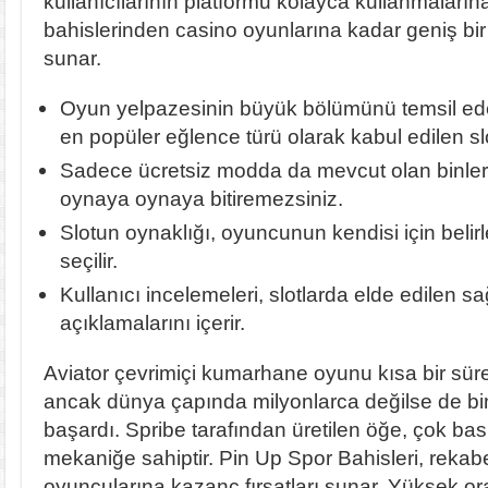
kullanıcılarının platformu kolayca kullanmaların
bahislerinden casino oyunlarına kadar geniş b
sunar.
Oyun yelpazesinin büyük bölümünü temsil ed
en popüler eğlence türü olarak kabul edilen slo
Sadece ücretsiz modda da mevcut olan binlerc
oynaya oynaya bitiremezsiniz.
Slotun oynaklığı, oyuncunun kendisi için belir
seçilir.
Kullanıcı incelemeleri, slotlarda elde edilen 
açıklamalarını içerir.
Aviator çevrimiçi kumarhane oyunu kısa bir süre
ancak dünya çapında milyonlarca değilse de b
başardı. Spribe tarafından üretilen öğe, çok basi
mekaniğe sahiptir. Pin Up Spor Bahisleri, rekabe
oyuncularına kazanç fırsatları sunar. Yüksek or