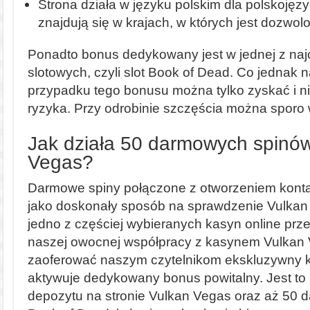
Strona działa w języku polskim dla polskojęzy
znajdują się w krajach, w których jest dozwol
Ponadto bonus dedykowany jest w jednej z naj
slotowych, czyli slot Book of Dead. Co jednak 
przypadku tego bonusu można tylko zyskać i n
ryzyka. Przy odrobinie szczęścia można sporo 
Jak działa 50 darmowych spinó
Vegas?
Darmowe spiny połączone z otworzeniem kont
jako doskonały sposób na sprawdzenie Vulkan 
jedno z częściej wybieranych kasyn online prze
naszej owocnej współpracy z kasynem Vulka
zaoferować naszym czytelnikom ekskluzywny k
aktywuje dedykowany bonus powitalny. Jest t
depozytu na stronie Vulkan Vegas oraz aż 50