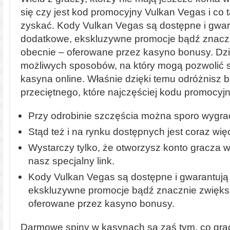
się czy jest kod promocyjny Vulkan Vegas i co
zyskać. Kody Vulkan Vegas są dostępne i gwa
dodatkowe, ekskluzywne promocje bądź znaczn
obecnie – oferowane przez kasyno bonusy. Dzi
możliwych sposobów, na który mogą pozwolić s
kasyna online. Właśnie dzięki temu odróżnisz 
przeciętnego, które najczęściej kodu promocyjn
Przy odrobinie szczęścia można sporo wygrać
Stąd też i na rynku dostępnych jest coraz wię
Wystarczy tylko, że otworzysz konto gracza 
nasz specjalny link.
Kody Vulkan Vegas są dostępne i gwarantuj
ekskluzywne promocje bądź znacznie zwiększ
oferowane przez kasyno bonusy.
Darmowe spiny w kasynach są zaś tym, co gracz