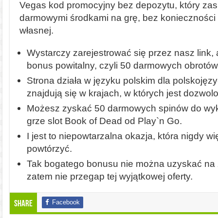
Vegas kod promocyjny bez depozytu, który zasi
darmowymi środkami na grę, bez konieczności
własnej.
Wystarczy zarejestrować się przez nasz link
bonus powitalny, czyli 50 darmowych obrotów
Strona działa w języku polskim dla polskojęzy
znajdują się w krajach, w których jest dozwol
Możesz zyskać 50 darmowych spinów do wyko
grze slot Book of Dead od Play`n Go.
I jest to niepowtarzalna okazja, która nigdy wi
powtórzyć.
Tak bogatego bonusu nie można uzyskać na ża
zatem nie przegap tej wyjątkowej oferty.
Facebook
Share