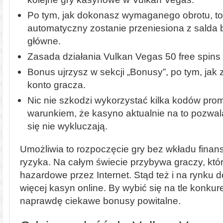
Po tym, jak dokonasz wymaganego obrotu, t
automatyczny zostanie przeniesiona z salda
główne.
Zasada działania Vulkan Vegas 50 free spins 
Bonus ujrzysz w sekcji „Bonusy”, po tym, jak 
konto gracza.
Nic nie szkodzi wykorzystać kilka kodów pro
warunkiem, że kasyno aktualnie na to pozwa
się nie wykluczają.
Umożliwia to rozpoczęcie gry bez wkładu fina
ryzyka. Na całym świecie przybywa graczy, któr
hazardowe przez Internet. Stąd też i na rynku 
więcej kasyn online. By wybić się na tle konkur
naprawdę ciekawe bonusy powitalne.