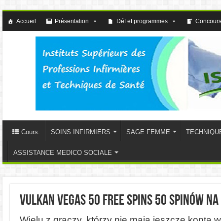
Accueil
Présentation
Déf et programmes
Concours
Cours:
SOINS INFIRMIERS
SAGE FEMME
TECHNIQU
ASSISTANCE MEDICO SOCIALE
Vulkan Vegas 50 free spins 50 spinów na
Wielu z graczy, którzy nie mają jeszcze konta 